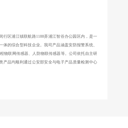
行区浦江镇联航路1188弄浦江智谷办公园区内，是一
一体的综合型科技企业。我司产品涵盖安防报警系统、
工程物联网传感器、人防物联传感器等。公司依托自主研
类产品均顺利通过公安部安全与电子产品质量检测中心
价比赢得市场认可。我司产品应用场景广泛，已成功服
区、商业楼宇、学校培训机构、公园景区...