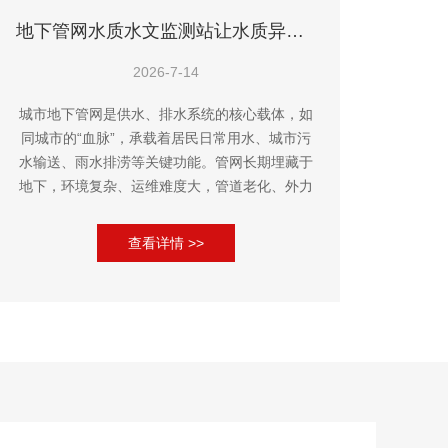
地下管网水质水文监测站让水质异常早发现、早处置
2026-7-14
城市地下管网是供水、排水系统的核心载体，如
同城市的“血脉”，承载着居民日常用水、城市污
水输送、雨水排涝等关键功能。管网长期埋藏于
地下，环境复杂、运维难度大，管道老化、外力
破损、外源污染、积水淤积等问题，都可能引发
水质波动和水文状态异常。这类...
查看详情 >>