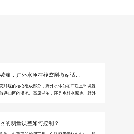
低功耗长续航，户外水质在线监测微站适配野外复杂环境
态环境的核心组成部分，野外水体分布广泛且环境复
偏远山区的溪流、高原湖泊，还是乡村水源地、野外
，都需要长期、稳定的水质监测，为生态保护、饮水
防控提供支撑。传统水质监测方式依赖人工采样、实
仅耗...
器的测量误差如何控制？