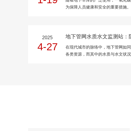
随着地下车库的广泛使用，一氧化碳(
为保障人员健康和安全的重要措施。
尾气排放可能导致CO浓度升高，对
安装和调试一套可靠的CO监测系统
备(一)场地...
2025
4-27
在现代城市的脉络中，地下管网如同
各类资源，而其中的水质与水文状况
环境的健康与稳定。地下管网水质水
为防污预警筑起坚固防线，守护着我
能，精准感知细...