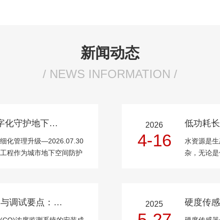
新闻动态
/ NEWS INFORMATION /
深耕智慧人防物联赛道｜数字化守护地下空间安全
2026
4-16
管理升级—2026.07.30
水资源是生
工程作为城市地下空间防护
杂，无论是
管理已成为城市安全建设的
应急取水点
限公司深耕智慧人防物联领
安全和污染
验室分析，不
地下车库CO监测系统的安装与调试要点：保障监测点位精准、数据传输稳定的实操方案
硬度传感
2025
5-27