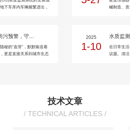
CO)浓度监测系统的安装成
硬度传感器
地下车库内车辆频繁进出，
械制造、质
人体健康造成危害。因此，
受到多种因
至关重要。一、安装前的准
准确性和可
一、校准与标
地下管网水质水文监测站：防污预警，守护生态安全
2025
1-10
隐秘的“血管”，默默输送着
在日常生活
，更是直接关系到城市生态
议题。清洁
文监测站，正以科技之力，
水质监测中
们的生态安全。1.科技赋
果与潜在的
它以其高精度
技术文章
/ TECHNICAL ARTICLES /