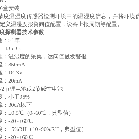
能
：
6盒安装
精度温湿度传感器检测环境中的温湿度信息，并将环境
定义温湿度报警阀值配置，设备上报周期等配置。
湿度探测器
技术参数
：
命：≥1年
-135DB
理：温湿度的采集，达阀值触发警报
：350mA
：DC3V
：20mA
/2节锂电池或2节碱性电池
度：小于95%
：30uA以下
：±0.5℃（0~60℃，典型值）
：-20~+60℃
：±5%RH（10~90%RH，典型值）
：-20~+60℃