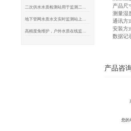
产品尺寸
二次供水水质检测站用于监测二次供水水质状况
测量湿度
地下管网水质水文实时监测站上线，为城市水资源管理保驾护航
通讯方式
安装方
高精度免维护，户外水质在线监测微站降低长期运维成本
数据记
产品咨
您的