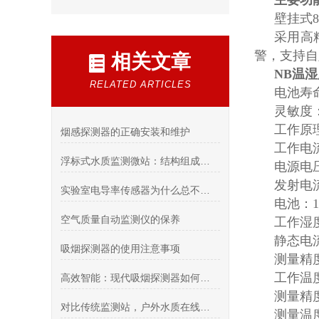
主要功
壁挂式8
采用高
警，支持自
相关文章
NB温
RELATED ARTICLES
电池寿
灵敏度：
工作原
烟感探测器的正确安装和维护
工作电流
浮标式水质监测微站：结构组成和工作原理解析
电源电压
发射电流
实验室电导率传感器为什么总不准？90%的人忽略了这三个关键细节
电池：1
空气质量自动监测仪的保养
工作湿
静态电流
吸烟探测器的使用注意事项
测量精度
工作温度
高效智能：现代吸烟探测器如何准确预警室内烟雾
测量精度
对比传统监测站，户外水质在线监测微站优势究竟在哪
测量温度