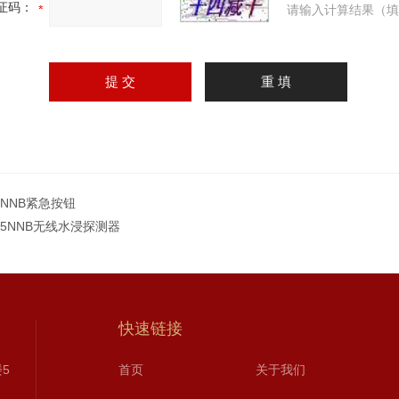
证码：
请输入计算结果（填
1NNB紧急按钮
05NNB无线水浸探测器
快速链接
5
首页
关于我们